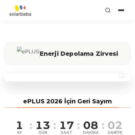
Enerji Depolama Zirvesi
22-23 EYLÜL 2026 · CERMODERN,
ePLUS 2026 İçin Geri Sayım
ANKARA
1
:
13
:
17
:
08
:
02
AY
GÜN
SAAT
DAKİKA
SANİYE